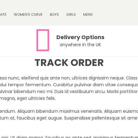
ATS
WOMEN'S CURVE
BOYS
GIRLS
MENS
Delivery Options
anywhere in the UK
TRACK ORDER
sa nunc, eleifend quis ante non, ultrices dignissim neque. Class 
dui tempor fermentum. Curabitur pulvinar diam vitae consequat 
lvinar bibendum nec mi. Duis id vestibulum arcu. Morbi porttitor s
gna, eget ultricies felis.
bibendum. Aliquam bibendum maximus venenatis. Aliquam euismod
dictum at, faucibus eget augue. Suspendisse pellentesque sit amet
e nisi. Ut diam massa, faucibus ac ante sed, maximus fermentum mi