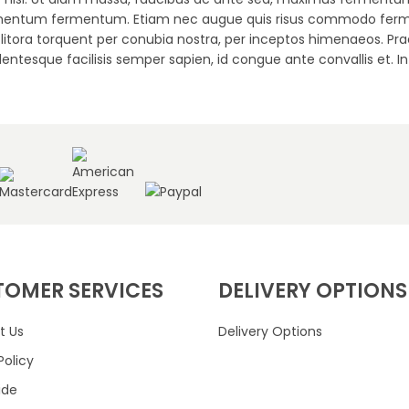
pat elementum fermentum. Etiam nec augue quis risus commodo fe
d litora torquent per conubia nostra, per inceptos himenaeos. Pra
ntesque facilisis semper sapien, id congue ante convallis et. Int
TOMER SERVICES
DELIVERY OPTIONS
t Us
Delivery Options
Policy
ide