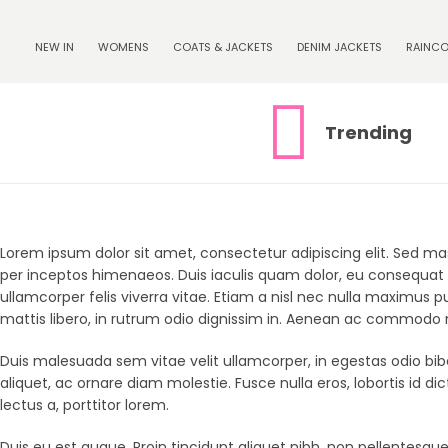
NEW IN
WOMENS
COATS & JACKETS
DENIM JACKETS
RAINCO
Trending
Lorem ipsum dolor sit amet, consectetur adipiscing elit. Sed mas
per inceptos himenaeos. Duis iaculis quam dolor, eu consequat 
ullamcorper felis viverra vitae. Etiam a nisl nec nulla maximus pu
mattis libero, in rutrum odio dignissim in. Aenean ac commodo ma
Duis malesuada sem vitae velit ullamcorper, in egestas odio 
aliquet, ac ornare diam molestie. Fusce nulla eros, lobortis id 
lectus a, porttitor lorem.
Duis eu est augue. Proin tincidunt aliquet nibh, non pellentesqu