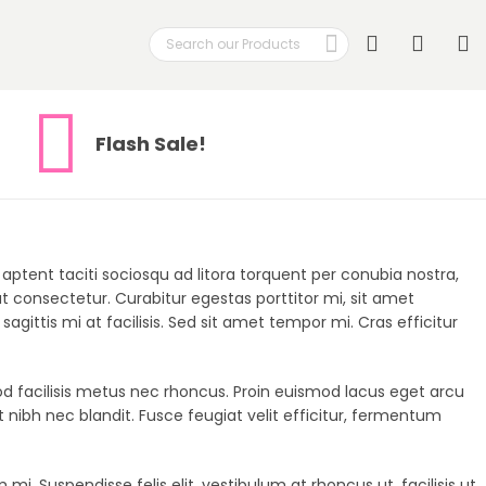
Search
My
Search
Flash Sale!
aptent taciti sociosqu ad litora torquent per conubia nostra,
consectetur. Curabitur egestas porttitor mi, sit amet
agittis mi at facilisis. Sed sit amet tempor mi. Cras efficitur
 facilisis metus nec rhoncus. Proin euismod lacus eget arcu
 nibh nec blandit. Fusce feugiat velit efficitur, fermentum
. Suspendisse felis elit, vestibulum at rhoncus ut, facilisis ut